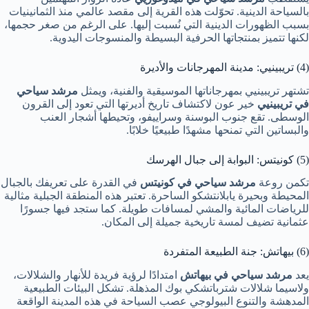
بالسياحة الدينية. تحوّلت هذه القرية إلى مقصد عالمي منذ الثمانينيات
بسبب الظهورات الدينية التي نُسبت إليها. على الرغم من صغر حجمها،
لكنها تتميز بمنتجاتها الحرفية البسيطة والمنسوجات اليدوية.
(4) تريبينيي: مدينة المهرجانات والأديرة
تشتهر تريبينيي بمهرجاناتها الموسيقية والفنية، ويمثل
مرشد سياحي
في تريبينيي
خير عون لاكتشاف تاريخ أديرتها التي تعود إلى القرون
الوسطى. تقع جنوب البوسنة وسراييفو، وتحيطها أشجار العنب
والبساتين التي تمنحها مشهدًا طبيعيًا خلابًا.
(5) كونيتس: البوابة إلى جبال الهرسك
تكمن روعة
مرشد سياحي في كونيتس
في القدرة على تعريفك بالجبال
المحيطة وبحيرة يابلانتشكو الساحرة. تعتبر هذه المنطقة الجبلية مثالية
للرياضات المائية والمشي لمسافات طويلة. كما ستجد فيها جسورًا
عثمانية تضيف لمسة تاريخية جميلة إلى المكان.
(6) بيهاتش: جنة الطبيعة المتفردة
يعد
مرشد سياحي في بيهاتش
امتدادًا لرؤية فريدة للأنهار والشلالات،
ولاسيما شلالات شترباتشكي بوك المذهلة. تشكل البيئات الطبيعية
المدهشة والتنوع البيولوجي عصب السياحة في هذه المدينة الواقعة