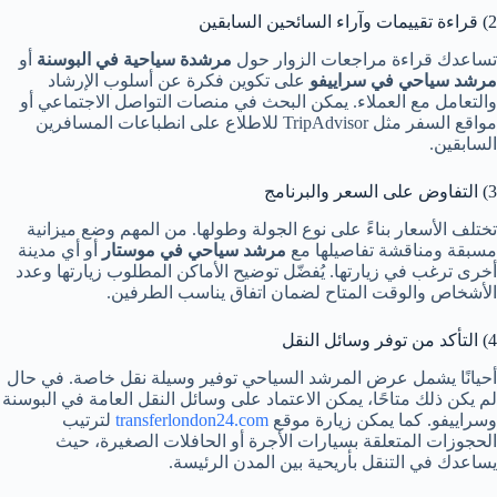
2) قراءة تقييمات وآراء السائحين السابقين
تساعدك قراءة مراجعات الزوار حول
مرشدة سياحية في البوسنة
أو
مرشد سياحي في سراييفو
على تكوين فكرة عن أسلوب الإرشاد
والتعامل مع العملاء. يمكن البحث في منصات التواصل الاجتماعي أو
مواقع السفر مثل TripAdvisor للاطلاع على انطباعات المسافرين
السابقين.
3) التفاوض على السعر والبرنامج
تختلف الأسعار بناءً على نوع الجولة وطولها. من المهم وضع ميزانية
مسبقة ومناقشة تفاصيلها مع
مرشد سياحي في موستار
أو أي مدينة
أخرى ترغب في زيارتها. يُفضّل توضيح الأماكن المطلوب زيارتها وعدد
الأشخاص والوقت المتاح لضمان اتفاق يناسب الطرفين.
4) التأكد من توفر وسائل النقل
أحيانًا يشمل عرض المرشد السياحي توفير وسيلة نقل خاصة. في حال
لم يكن ذلك متاحًا، يمكن الاعتماد على وسائل النقل العامة في البوسنة
وسراييفو. كما يمكن زيارة موقع
transferlondon24.com
لترتيب
الحجوزات المتعلقة بسيارات الأجرة أو الحافلات الصغيرة، حيث
يساعدك في التنقل بأريحية بين المدن الرئيسة.