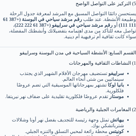
5) التركيز على التواصل الواضح
يستحسن دائمًا التواصل المسبق مع المرشد لمعرفة جدول الرحلة
وطبيعة الأنشطة. عند طلب
رقم مرشد سياحي في البوسنة (+387 61
111 111)
أو
رقم مرشد سياحي في سراييفو (+387 61 222 222)
،
تواصل معه للتأكد من مدى اهتمامه بتفضيلاتك وأنشطتك المفضلة،
سواء كانت ثقافية أم ترفيهية أم دينية.
القسم السابع: الأنشطة السياحية في مدن البوسنة وسراييفو
1) النشاطات الثقافية والمهرجانات
سراييفو
تستضيف مهرجان الأفلام الشهير الذي يجتذب
سينمائيين من شتى أنحاء العالم.
بانيا لوكا
تشتهر بمهرجاناتها الموسيقية التي تضم عروضًا
فلكلورية.
موستار
تقدم عروضًا فلكلورية تقليدية على ضفاف نهر نيريتفا.
2) المغامرات الجبلية والرياضية
بيهاتش
تمثل وجهة رئيسة للتجديف بفضل نهر أونا وشلالات
شترباتشكي بوك.
كونيتس
محطة رائعة لمحبي التسلق والتنزه الجبلي.