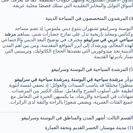
أسواق التوابل والمخابز التقليدية التي تمتلك قصصًا محلية عريقة.
4) المرشدون المتخصصون في السياحة الدينية
البوسنة وسراييفو تشتهران بتنوع ديني ملموس؛ إذ تضم مساجد
وكنائس ومعابد تاريخية تدل على تمازج حضارات شتى. يساهم
مرشد
سياحي عربي في سراييفو
محترف في توضيح البعد الديني والاجتماعي
لهذه المعالم، ويرشدك إلى أبرز المواقع المقدسة. ومن بين أهم المدن
الدينية نجد ميدوغوريي التي يقصدها الحجاج الكاثوليك، وتريبينيي التي
تمتاز بأديرتها القديمة.
5) المرشدة السياحية في البوسنة وسراييفو
توفّر
مرشدة سياحية في البوسنة
و
مرشدة سياحية في سراييفو
منظورًا مختلفًا قد يناسب السيدات والعوائل؛ إذ تضفي لمسة أنثوية
لطيفة على أسلوب الشرح والتعامل. تمتلك الكثير من المرشدات
شهادات في السياحة والإرشاد، ما يكسبهن الخبرة في التعامل مع
جميع الفئات العمرية، ويضفي شعورًا بالراحة والثقة لدى الزائرات.
القسم الثالث: أشهر المدن والمناطق في البوسنة وسراييفو
(1) مدينة موستار: الجسر القديم وتحفة العمارة