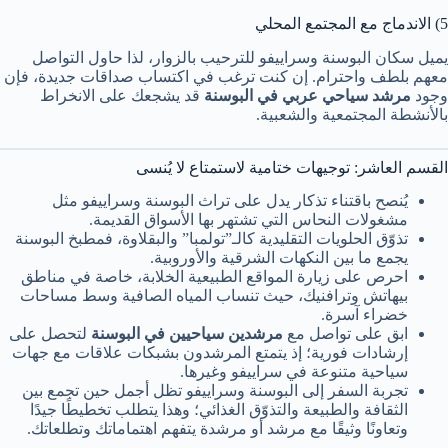
5) الاندماج مع المجتمع المحلي
يميل سكان البوسنة وسراييفو للترحيب بالزوار، لذا حاول التواصل
معهم بلطف واحترام. إن كنت ترغب في اكتساب صداقات جديدة، فإن
وجود
مرشد سياحي عربي في البوسنة
قد يشجعك على الانخراط
بالأنشطة المجتمعية والشعبية.
القسم العاشر: توجيهات ختامية لاستمتاع لا يُنسى
يُنصح باقتناء تذكار يدل على تراث البوسنة وسراييفو مثل
مشغولات النحاس التي تشتهر بها الأسواق القديمة.
تذوّق الحلويات التقليدية كالـ”تولمبا” والبقلاوة، فمطبخ البوسنة
يجمع ما بين النكهات الشرقية والأوروبية.
احرص على زيارة المواقع الطبيعية الخلابة، خاصة في مناطق
بيهاتش وترافنيك، حيث تنساب المياه الصافية وسط مساحات
خضراء آسرة.
ابق على تواصل مع
مرشدين سياحيين في البوسنة
لتحصل على
إرشادات فورية؛ إذ يتمتع المرشدون بشبكات علاقات مع جهات
سياحية متنوعة في سراييفو وغيرها.
تجربة السفر إلى البوسنة وسراييفو تظل أجمل حين تجمع بين
الثقافة والطبيعة والتذوّق الغذائي؛ وهذا يتطلب تخطيطًا جيدًا
وتعاونًا وثيقًا مع مرشد أو مرشدة يتفهم اهتماماتك وتطلعاتك.