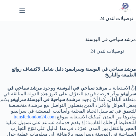
لتجاوز
لى
لمحتوى
توصيلات لندن 24
مرشد سياحي في البوسنة
توصيلات لندن 24
مرشد سياحي في البوسنة وسراييفو: دليل شامل لاكتشاف روائع
الطبيعة والتاريخ
إنَّ الاستعانة بـ
مرشد سياحي في البوسنة
ووجود
مرشد سياحي في
سراييفو
يوفّر فرصة فريدة للتعرّف على كنوز هذه الدولة المتألقة في
منطقة البلقان. كما أنّ وجود
مرشدة سياحية في البوسنة سراييفو
يلائم
بعض العوائل والأفراد الذين يفضلون التواصل مع مرشدة متخصصة
للتعمق في تفاصيل الحياة المحلية وأساليب المعيشة في سراييفو
وغيرها من المدن. يُمكنك الاستعانة بموقع
transferlondon24.com
للتخطيط لرحلتك القادمة؛ إذ يقدم خدمات تساعد على تسهيل عملية
الحجز والتنقل بين المدن. تعرّف في هذا الدليل على تنوّع التجارب
السياحية في البوسنة وسراييفو، بالإضافة إلى معلومات عملية حول