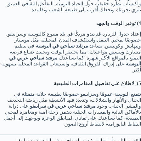
واكتساب نظرة حقيقية حول الحياة اليومية. التفاعل الثقافي العميق
يثري تجربتك ويجعلك أقرب إلى طبيعة الشعب وتقاليده.
4) توفير الوقت والجهد
إعداد جدول للزيارة قد يبدو مربكًا في بلد متنوع كالبوسنة وسراييفو،
خصوصًا لمحبي التنقل واستكشاف المدن المختلفة مثل موستار
وبيهاتش وكونيتس. يساعد
مرشد سياحي في البوسنة
في تنظيم
مسارك وتنسيق مواعيدك، مما يختصر الوقت ويجنبك ضياع فرصة
التمتع بالمواقع الأكثر شهرة. كما يساعدك
مرشد سياحي عربي في
البوسنة
على إدراك الفروق الثقافية واستيعاب القواعد المحلية بسهولة
أكبر.
5) الاطلاع على تفاصيل المغامرات الطبيعية
تتمتع البوسنة عمومًا وسراييفو خصوصًا بطبيعة خلابة متمثلة في
الجبال والأنهار والشلالات، وتتعدد فيها الأنشطة مثل رياضة التجديف
والمشي الجبلي. وجود
مرشد سياحي عربي في سراييفو
على دراية
بالأماكن النائية والمسارات الجبلية يضمن رحلة آمنة ومغامرة لمحبي
الطبيعة. كما يساعدك على تفادي المناطق الوعرة ويوجهك إلى أجمل
النقاط البانورامية لالتقاط أروع الصور.
القسم الثاني: أنواع المرشدين السياحيين في البوسنة وسراييفو