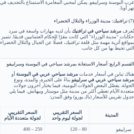
غرب البوسنة وسراييفو. يمكن لمحبي المغامرة الاستمتاع بالتجديف في
نهر أونا.
(7) ترافنيك: مدينة الوزراء والتلال الخضراء
يُعرف
مرشد سياحي في ترافنيك
بأن لديه مهارات واسعة في سرد
حكايات “مدينة الوزراء” التي كانت مقرًا للحكام العثمانيين قديمًا. تتميز
بمواقع أثرية مهمة مثل قلعة ترافنيك، فضلًا عن الجبال والتلال الخضراء
التي تحيط بها من كل جانب.
القسم الرابع: أسعار الاستعانة بمرشد سياحي في البوسنة وسراييفو
هناك تباين في أسعار خدمات
مرشد سياحي عربي في البوسنة
أو
مرشد سياحي عربي في سراييفو
بناءً على الخبرة، والمدة، ونوع
الجولة. يفضّل البعض الجولات اليومية، فيما يختار آخرون جولات
متعددة الأيام تغطي أكثر من مدينة مثل موستار وبيهاتش. فيما يلي
جدول تقريبي للأسعار (بالـ يورو) وفق المدن:
السعر التقريبي
السعر التقريبي
المدينة
لجولة ليوم واحد
لجولة متعددة الأيام
250 – 400
80 – 120
سراييفو