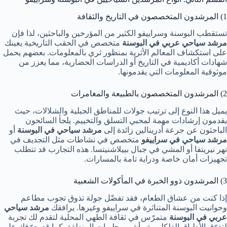
1) المرشدون المتخصصون في التاريخ والثقافة
تستقطب البوسنة وسراييفو الكثير من المؤرخين والباحثين، لذا فإن
مرشد سياحي عربي في البوسنة
متخصص في الحقب التاريخية يعينك
على استكشاف المعالم الأثرية بمنظور ثري بالمعلومات. بعضهم يحمل
شهادات أكاديمية في التاريخ أو الدراسات الحضارية، مما يعزز من
موثوقية المعلومات التي يقدمونها.
2) المرشدون المتخصصون بالطبيعة والمغامرات
يميل هذا النوع إلى ترتيب جولات للمناطق الجبلية والشلالات، حيث
يقدمون إرشادات مهمة لمحبي التسلق والتخييم. يلجأ السائحون
الباحثون عن جرعة أدرينالين زائدة إلى
مرشد سياحي في البوسنة
أو
مرشد سياحي في سراييفو
متخصص في نشاطات مثل التجديف في
نهر نيريتفا أو المشي في جبال بييلاشنيتسا. هذه التجارب قد تتطلب
تجهيزات أمان خاصة ودراية تامة بالمسارات.
3) المرشدون ذوو الخبرة في المأكولات الشعبية
إذا كنت من عشاق الطعام، فقد تفضّل جولة تذوق تجوب مطاعم
وحوانيت البوسنة المتناثرة في سراييفو وغيرها. يرافقك
مرشد سياحي
عربي في البوسنة
متمرّس في ثقافة الطهي المحلية لتقدم لك تجربة
لتذوّق الأطباق الفلكلورية وأشهى حلويات المنطقة. كما قد يعرّفك على