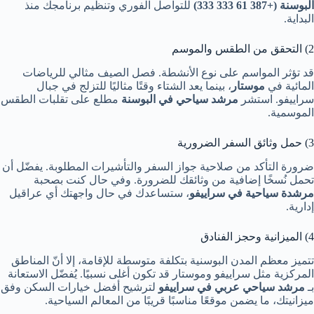
البوسنة (+387 61 333 333)
للتواصل الفوري وتنظيم برنامجك منذ
البداية.
2) التحقق من الطقس والموسم
قد تؤثر المواسم على نوع الأنشطة. فصل الصيف مثالي للرياضات
المائية في
موستار
، بينما يعد الشتاء وقتًا مثاليًا للتزلج في جبال
سراييفو. استشر
مرشد سياحي في البوسنة
مطلع على تقلبات الطقس
الموسمية.
3) حمل وثائق السفر الضرورية
ضرورة التأكد من صلاحية جواز السفر والتأشيرات المطلوبة. يفضّل أن
تحمل نُسخًا إضافية من وثائقك للضرورة. وفي حال كنت بصحبة
مرشدة سياحية في سراييفو
، ستساعدك في حال واجهتك أي عراقيل
إدارية.
4) الميزانية وحجز الفنادق
تتميز معظم المدن البوسنية بتكلفة متوسطة للإقامة، إلا أنّ المناطق
المركزية مثل سراييفو وموستار قد تكون أغلى نسبيًا. يُفضّل الاستعانة
بـ
مرشد سياحي عربي في سراييفو
لترشيح أفضل خيارات السكن وفق
ميزانيتك، ما يضمن موقعًا مناسبًا قريبًا من المعالم السياحية.