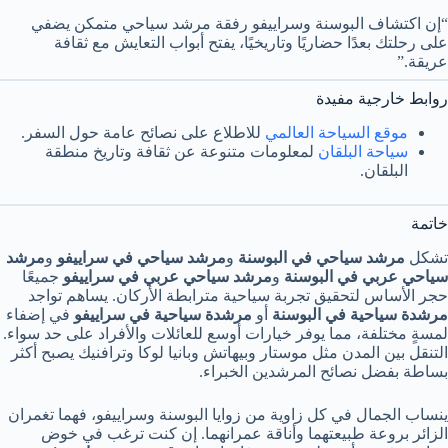
“إن اكتشاف البوسنة وسراييفو رفقة مرشد سياحي متمكن يضفي
على رحلتك بعدًا حضاريًا وتاريخيًا، يفتح أبواب التعايش مع ثقافة
عريقة.”
روابط خارجية مفيدة
موقع السياحة العالمي
للاطلاع على نصائح عامة حول السفر.
سياحة البلقان
لمعلومات متنوعة عن ثقافة وتاريخ منطقة
البلقان.
خاتمة
تشكل
مرشد سياحي في البوسنة
و
مرشد سياحي في سراييفو
و
مرشد
سياحي عربي في البوسنة
و
مرشد سياحي عربي في سراييفو
جميعًا
حجر الأساس لتحقيق تجربة سياحية مترابطة الأركان. يساهم تواجد
مرشدة سياحية في البوسنة
أو
مرشدة سياحية في سراييفو
في إضفاء
لمسةٍ مختلفة، مما يوفر خيارات أوسع للعائلات والأفراد على حد سواء.
التنقل بين المدن مثل موستار وبيهاتش وبانيا لوكا وترافنيك يصبح أكثر
بساطة بفضل نصائح المرشدين الخبراء.
ينساب الجمال في كل زاوية من زوايا البوسنة وسراييفو، فهما تغمران
الزائر بروعة طبيعتهما وأناقة عمرانهما. إن كنت ترغب في خوض