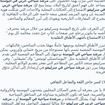
القديمة التي مرّت بهما. الحصول على
مرشد سياحي عربي في البوسنة
يساعد على فهمٍ أعمق لتاريخ البلاد، بينما يتيح لك
مرشد سياحي عربي
في سراييفو
الاستماع إلى الحكايات المحلية والأحداث التي شكّلت هوية
المدينة. إن وجود المرشد يُضفي متعة خاصة على الرحلات الثقافية؛ إذ
يشرح لك المفارقات التاريخية ويقودك إلى أبرز المعالم والمتاحف.
“إن التعرف على تاريخ البوسنة وسراييفو من خلال مرشد محترف
أشبه ما يكون برحلةٍ عبر صفحات كتابٍ حيّ تتجدد معالمه كل يوم.”
2) الاستمتاع بأشهى الأطباق التقليدية
تبرز الأطباق المحلية بوصفها عاملًا مهمًا يجذب السائحين، فالنكهات
البوسنية الشعبية تتسم بأنها مستوحاة من مزيجٍ عثماني وأوروبي. يمكن
لـ
مرشد سياحي في البوسنة
توجيهك إلى المطاعم الشعبية التي تقدم
ألذ الأطباق التقليدية مثل “البوسانسكي لونيتس” والـ”تشيفابي”. وفي
سراييفو ستجد الكثير من المطاعم التي تفخر بتقديم الولائم المحلية،
وهنا يبرز دور
مرشد سياحي في سراييفو
في إرشادك إلى أماكن تذوّق
فريدة.
3) كسر حاجز اللغة والتفاعل الثقافي
لا بدّ من معرفة أن بعض السكان المحليين يتحدثون البوسنية والكرواتية
والصربية، فيما قد تكون الإنجليزية متداولة في المناطق السياحية
فقط. لهذا، يشكّل الاستعانة بـ
مرشدة سياحية في البوسنة
أو بـ
مرشد
سياحي عربي في سراييفو
حلًا مثاليًا لتسهيل التواصل مع أهل المنطقة