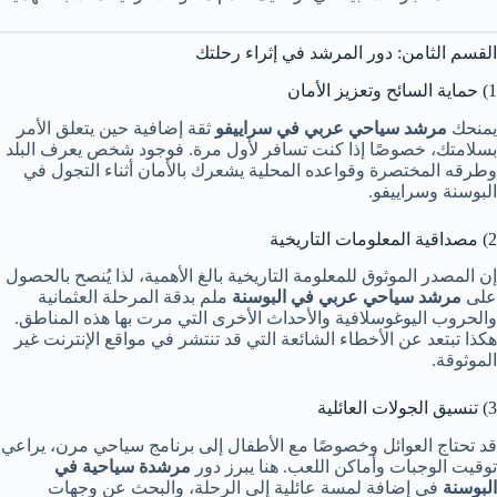
القسم الثامن: دور المرشد في إثراء رحلتك
1) حماية السائح وتعزيز الأمان
يمنحك
مرشد سياحي عربي في سراييفو
ثقة إضافية حين يتعلق الأمر
بسلامتك، خصوصًا إذا كنت تسافر لأول مرة. فوجود شخص يعرف البلد
وطرقه المختصرة وقواعده المحلية يشعرك بالأمان أثناء التجول في
البوسنة وسراييفو.
2) مصداقية المعلومات التاريخية
إن المصدر الموثوق للمعلومة التاريخية بالغ الأهمية، لذا يُنصح بالحصول
على
مرشد سياحي عربي في البوسنة
ملم بدقة المرحلة العثمانية
والحروب اليوغوسلافية والأحداث الأخرى التي مرت بها هذه المناطق.
هكذا تبتعد عن الأخطاء الشائعة التي قد تنتشر في مواقع الإنترنت غير
الموثوقة.
3) تنسيق الجولات العائلية
قد تحتاج العوائل وخصوصًا مع الأطفال إلى برنامج سياحي مرن، يراعي
توقيت الوجبات وأماكن اللعب. هنا يبرز دور
مرشدة سياحية في
البوسنة
في إضافة لمسة عائلية إلى الرحلة، والبحث عن وجهات