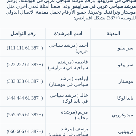
سياحي في سراييفو
، و
رقم مرشد سياحي عربي في البوسنة
، و
رقم
مرشد سياحي عربي في سراييفو
. وقد أضفنا أمثلة لمدن أخرى مثل
موستار وترافنيك وغيرها. جميع الأرقام تحمل مقدمة الاتصال الدولي
للبوسنة (+387) بشكل افتراضي:
المدينة
اسم المرشد/ة
رقم التواصل
أحمد (مرشد سياحي
سراييفو
(+387 61 111 111)
عربي)
فاطمة (مرشدة
سراييفو
(+387 61 222 222)
سياحية في سراييفو)
إبراهيم (مرشد
موستار
(+387 61 333 333)
سياحي في موستار)
خالد (مرشد سياحي
بانيا لوكا
(+387 61 444 444)
في بانيا لوكا)
مريم (مرشدة
ميدوغوريي
(+387 61 555 555)
محلية)
يوسف (مرشد
تريبينيي
(+387 61 666 666)
سياحي في تريبينيي)