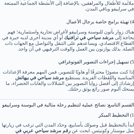
ملائمة للأطفال والمراهقين، بالإضافة إلى الأنشطة الجماعية الممتعة
في سراييفو وباقي المدن.
4) تهيئة برامج خاصة برجال الأعمال
هناك زوار يأتون للبوسنة وسراييفو لأغراض تجارية واستثمارية؛ فهم
بحاجة إلى
مرشد سياحي في ترافنيك
أو أي مدينة أخرى لديه خبرة في
القطاع الاقتصادي، ويساعدهم على التنقل والتواصل مع الجهات ذات
الصلة. بذلك يوازنون بين العمل والوقت الترفيهي في آن واحد.
5) تسهيل إجراءات التصوير الفوتوغرافي
إذا كنت مصورًا محترفًا أو هاويًا للتصوير، فمن المهم معرفة الإعدادات
المناسبة واللقطات الفريدة. يستطيع
مرشد سياحي في بيهاتش
إرشادك إلى أفضل زوايا التصوير بين الشلالات والغابات الخضراء، ما
يمنحك ألبوم صور رائع يوثق رحلتك.
القسم التاسع: نصائح عملية لتنظيم رحلة مثالية في البوسنة وسراييفو
1) التخطيط المبكر
ابدأ بالتخطيط قبل وصولك بأسابيع، وحدّد المدن التي ترغب في زيارتها
مثل موستار وكونيتس. ابحث عن
رقم مرشد سياحي عربي في