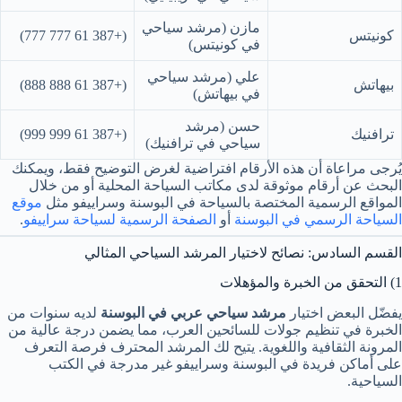
مازن (مرشد سياحي
كونيتس
(+387 61 777 777)
في كونيتس)
علي (مرشد سياحي
بيهاتش
(+387 61 888 888)
في بيهاتش)
حسن (مرشد
ترافنيك
(+387 61 999 999)
سياحي في ترافنيك)
يُرجى مراعاة أن هذه الأرقام افتراضية لغرض التوضيح فقط، ويمكنك
البحث عن أرقام موثوقة لدى مكاتب السياحة المحلية أو من خلال
المواقع الرسمية المختصة بالسياحة في البوسنة وسراييفو مثل
موقع
السياحة الرسمي في البوسنة
أو
الصفحة الرسمية لسياحة سراييفو
.
القسم السادس: نصائح لاختيار المرشد السياحي المثالي
1) التحقق من الخبرة والمؤهلات
يفضّل البعض اختيار
مرشد سياحي عربي في البوسنة
لديه سنوات من
الخبرة في تنظيم جولات للسائحين العرب، مما يضمن درجة عالية من
المرونة الثقافية واللغوية. يتيح لك المرشد المحترف فرصة التعرف
على أماكن فريدة في البوسنة وسراييفو غير مدرجة في الكتب
السياحية.