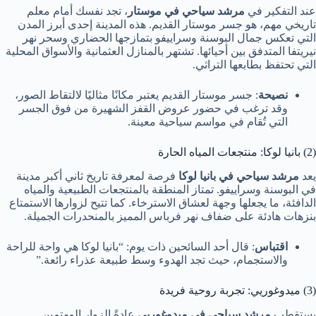
عند التفكير في
مرشد سياحي في موستار
، تجد نفسك أمام معلم
تاريخي مهم، هو جسر موستار القديم. هذه المدينة إحدى أبرز المدن
التي تعكس جمال البوسنة وسراييفو بتمازجها الحضاري وسحر نهر
نيريتفا المتدفق بين أحيائها. تشتهر بالمنازل العثمانية والأسواق المحلية
التي تحتفظ بطابعها التراثي.
نصيحة
: جسر موستار القديم يعتبر مكانًا مثاليًا لالتقاط الصور،
وقد ترغب في حضور عروض القفز الشهيرة من فوق الجسر
التي تُقام في مواسم سياحية معينة.
(2) بانيا لوكا: منتجعات المياه الحارة
يعد
مرشد سياحي في بانيا لوكا
فرصة لمعرفة تاريخ ثاني أكبر مدينة
في البوسنة وسراييفو. تمتاز المنطقة بالمنتجعات الطبيعية والمياه
الدافئة، ما يجعلها وجهة لعشاق الاسترخاء. كما تتيح لزوارها الاستمتاع
بنزهات هادئة على ضفاف نهر فرباس المميز بالمنحدرات الجميلة.
اقتباس
: قال أحد السائحين ذات يوم: “بانيا لوكا هي واحة للراحة
والاستجمام، حيث تجد الهدوء وسط طبيعة عذراء رائعة.”
(3) ميدوغوريي: تجربة روحية فريدة
يستقطب
مرشد سياحي في ميدوغوريي
عادةً الزوار المهتمين