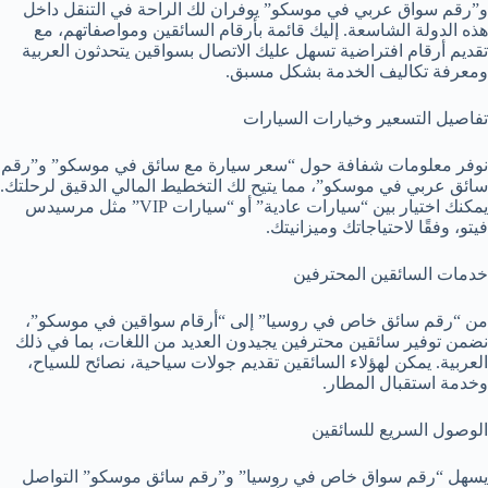
و”رقم سواق عربي في موسكو” يوفران لك الراحة في التنقل داخل
هذه الدولة الشاسعة. إليك قائمة بأرقام السائقين ومواصفاتهم، مع
تقديم أرقام افتراضية تسهل عليك الاتصال بسواقين يتحدثون العربية
ومعرفة تكاليف الخدمة بشكل مسبق.
تفاصيل التسعير وخيارات السيارات
نوفر معلومات شفافة حول “سعر سيارة مع سائق في موسكو” و”رقم
سائق عربي في موسكو”، مما يتيح لك التخطيط المالي الدقيق لرحلتك.
يمكنك اختيار بين “سيارات عادية” أو “سيارات VIP” مثل مرسيدس
فيتو، وفقًا لاحتياجاتك وميزانيتك.
خدمات السائقين المحترفين
من “رقم سائق خاص في روسيا” إلى “أرقام سواقين في موسكو”،
نضمن توفير سائقين محترفين يجيدون العديد من اللغات، بما في ذلك
العربية. يمكن لهؤلاء السائقين تقديم جولات سياحية، نصائح للسياح،
وخدمة استقبال المطار.
الوصول السريع للسائقين
يسهل “رقم سواق خاص في روسيا” و”رقم سائق موسكو” التواصل