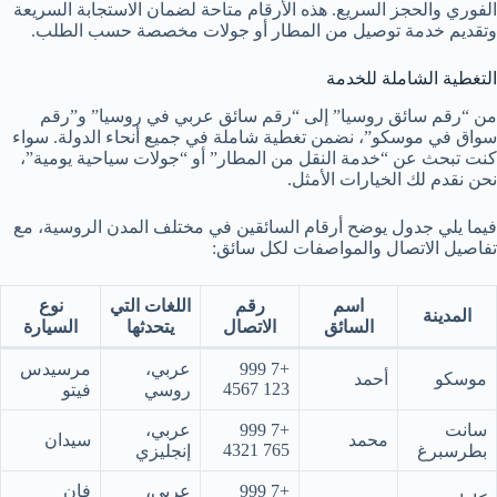
الفوري والحجز السريع. هذه الأرقام متاحة لضمان الاستجابة السريعة
وتقديم خدمة توصيل من المطار أو جولات مخصصة حسب الطلب.
التغطية الشاملة للخدمة
من “رقم سائق روسيا” إلى “رقم سائق عربي في روسيا” و”رقم
سواق في موسكو”، نضمن تغطية شاملة في جميع أنحاء الدولة. سواء
كنت تبحث عن “خدمة النقل من المطار” أو “جولات سياحية يومية”،
نحن نقدم لك الخيارات الأمثل.
فيما يلي جدول يوضح أرقام السائقين في مختلف المدن الروسية، مع
تفاصيل الاتصال والمواصفات لكل سائق:
اسم
رقم
اللغات التي
نوع
المدينة
السائق
الاتصال
يتحدثها
السيارة
+7 999
عربي،
مرسيدس
موسكو
أحمد
123 4567
روسي
فيتو
سانت
+7 999
عربي،
محمد
سيدان
765 4321
بطرسبرغ
إنجليزي
+7 999
عربي،
فان