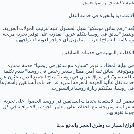
غنية لاكتشاف روسيا بعمق.
الاعتمادية والخبرة في خدمة النقل
يُعد “رقم سائق موسكو” سهل الحصول عليه لترتيب الجولات الفورية،
ويتميز “سائق في روسيا يتكلم عربي” بقدرته على توفير تجربة مريحة
ومتكاملة للسياح العرب، مما يزيل أي حواجز لغوية قد تواجههم.
الكفاءة والمهنية في خدمات السائقين
في نهاية المطاف، توفر “سيارة مع سائق في روسيا” خدمة ممتازة
وموثوقة. “سائق ثقه أمين ممتاز بسعر رخيص في روسيا” يقدم تكلفة
تنافسية، و”رقم سواق عربي في روسيا” متاح للجميع الذين يبحثون عن
خدمة نقل عالية الجودة. لمعرفة المزيد عن خدمات السائقين وأسعارها
في روسيا، يمكنكم زيارة روسيا ترانسبورت.
يضمن لك الاستعانة بخدمات السائقين في روسيا الحصول على تجربة
سفر آمنة ومريحة، مع الحفاظ على معايير الجودة والاحترافية في كل
جولة تقوم بها.
أنواع السيارات وطرق الحجز والدفع لدينا