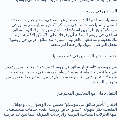
السائقين في روسيا
روسيا، بمساحتها الشاسعة وتنوعها الثقافي، تقدم خيارات متعددة
للتنقل والسياحة، خاصة في موسكو. “تأجير سيارة مع سائق في
موسكو” يتيح للزائرين استكشاف المدينة براحة وفعالية. “سائق
سياحي في روسيا” يمكنه أن يعرفك على الأماكن الأكثر شهرة
والمخفية. وللناطقين بالعربية، “سيارة مع سائق عربي في روسيا”
تجعل التواصل أسهل والرحلة أكثر متعة.
خدمات تأجير السائقين في قلب روسيا
في موسكو، “استئجار سائق في روسيا” يعد خيارًا مثاليًا لمن يرغبون
في جولة مريحة وآمنة. يقدم “سواق ومرشد في روسيا” معلومات
قيمة لا تقتصر على التاريخ فحسب، بل تشمل نصائح محلية تعزز من
تجربتك السياحية.
التنقل بأمان مع السائقين المحترفين
اختيار “تأجير سائق في موسكو” يضمن لك الوصول إلى وجهاتك
المفضلة بكل سهولة. “سائق خاص روسيا” يقدم خدمات متخصصة،
منها الجولات السياحية اليومية والرحلات الطويلة، مما يتيح لك فرصة