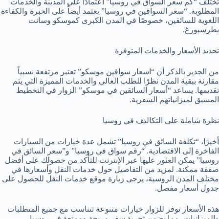
تختلف “كم سعر السواق في روسيا” اعتمادًا على المدينة والخدمات
المطلوبة. “سعر السواقين في روسيا” يعتمد أيضاً على الخبرة والكفاءة
اللغوية للسائقين، خصوصًا في المدن الكبرى كموسكو وسانت
بطرسبورغ.
تحديد الأسعار والخدمات المتوفرة
من الجدير بالذكر أن “اسعار سواقين موسكو” تعتبر مرتفعة نسبياً
مقارنة ببقية المدن نظرًا للطلب العالي والخدمات المميزة التي يتم
تقديمها. يساعد “أسعار السائقين في موسكو” الزوار في التخطيط
المسبق لميزانياتهم السفرية.
نظرة شاملة على التكاليف في روسيا
أخيرًا، “تكلفة السائق في روسيا” تشمل عدة خيارات من السيارات
الفاخرة إلى الاقتصادية. “رقم سواق في روسيا” و”سعر السائق في
روسيا” يمكن العثور عليها عبر الإنترنت للتأكد من حصولك على أفضل
صفقة ممكنة. لمزيد من التفاصيل حول خدمات النقل وأسعارها في
مختلف المدن الروسية، يرجى زيارة موقع خدمات النقل للحصول على
جدول أسعار مفصل.
هذه الأسعار توفر للزوار خيارات متنوعة تتناسب مع جميع المتطلبات
والميزانيات، مما يضمن تجربة سفر مريحة وممتعة في روسيا.