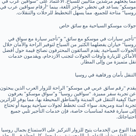
مما يجعلهم مرشدين مثاليين للسياح. الاعتماد على “سواقين عرب في
موسكو” يساعد في تخطي حواجز اللغة، بينما “أرقام سواقين عرب في
روسيا” متاحة للجميع، مما يسهل التخطيط للرحلات والتنقلات.
جولات موسكو السياحية مع سائق خاص
“تأجير سيارات في موسكو مع سائق” و”تأجير سيارة مع سواق في
روسيا” خياران يفضلهما الكثير من السياح لتوفير الراحة والأمان خلال
الجولات السياحية. يقدم السائقون المحترفون نصائح قيمة حول أفضل
الأماكن للزيارة وأوقات الجولات لتجنب الازدحام، ويقدمون خدمات
نقل متميزة من وإلى المطار.
التنقل بأمان ورفاهية في روسيا
يقدم “رقم سائق عربي في موسكو” الراحة للزوار العرب الذين يبحثون
عن تجربة سفر مميزة. “سواقين روسيا” و”سواق موسكو” يعرفون
جيدًا كيفية التنقل في المدينة والمناطق المحيطة بها، مما يوفر للزائرين
تجربة آمنة ومريحة. سواء كنت تخطط لجولات سياحية يومية أو تحتاج
إلى سيارة فخمة لمناسبات خاصة، فإن خدمات التأجير تلبي جميع
احتياجاتك.
هذا النوع من الخدمات يتيح للزوار التركيز على الاستمتاع بجمال روسيا
دون القلق بشأن التفاصيل اللوجستية، مما يجعل كل لحظة في الرحلة.