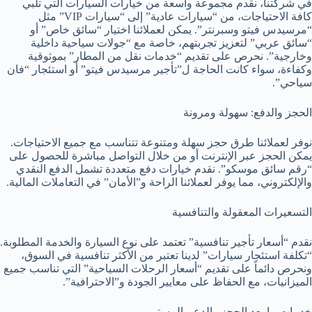
في شركتنا، نقدم مجموعة واسعة من خيارات السيارات التي تلبي
كافة الاحتياجات، من “سيارات عادية” إلى “سيارات VIP” مثل
“مرسيدس فيتو وسبرنتر”. يمكن لعملائنا اختيار “سائق خاص” أو
“سائق عربي” لتعزيز تجربتهم، خاصة مع “جولات سياحية داخلية
وخارجية”. نحرص على تقديم “خدمات نقل من المطار” بموثوقية
وكفاءة، سواء كانت الحاجة ل”تأجير مرسيدس فيتو” أو استئجار “فان
سياحي”.
الحجز والدفع: سهولة ومرونة
نوفر لعملائنا طرق حجز سهلة ومتنوعة تتناسب مع جميع الاحتياجات.
يمكن الحجز عبر الإنترنت أو من خلال التواصل مباشرة للحصول على
“رقم سائق موسكو”. نقدم خيارات دفع متعددة تشمل الدفع النقدي
والإلكتروني، مما يوفر لعملائنا الراحة و”الأمان” في التعاملات المالية.
التسعيرات المعقولة والتنافسية
نقدم “أسعار تأجير تنافسية” تعتمد على نوع السيارة والخدمة المطلوبة.
“تكلفة استئجار سيارات” لدينا تعتبر من الأكثر تنافسية في السوق،
ونحرص دائماً على تقديم “أسعار الرحلات السياحية” التي تناسب جميع
الميزانيات، مع الحفاظ على معايير الجودة و”الاحترافية”.
خدمات ما بعد الحجز والدعم المستمر