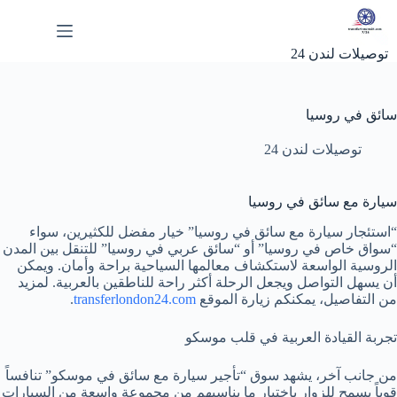
لتجاوز
لى
لمحتوى
توصيلات لندن 24
سائق في روسيا
توصيلات لندن 24
سيارة مع سائق في روسيا
“استئجار سيارة مع سائق في روسيا” خيار مفضل للكثيرين، سواء
“سواق خاص في روسيا” أو “سائق عربي في روسيا” للتنقل بين المدن
الروسية الواسعة لاستكشاف معالمها السياحية براحة وأمان. ويمكن
أن يسهل التواصل ويجعل الرحلة أكثر راحة للناطقين بالعربية. لمزيد
من التفاصيل، يمكنكم زيارة الموقع
transferlondon24.com
.
تجربة القيادة العربية في قلب موسكو
من جانب آخر، يشهد سوق “تأجير سيارة مع سائق في موسكو” تنافساً
قوياً يسمح للزوار باختيار ما يناسبهم من مجموعة واسعة من السيارات