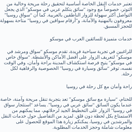
تعتبر خدمات النقل الخاصة أساسية لتحقيق رحلة مريحة وخالية من
التوتر، خصوصاً مع وجود “سائق يتكلم عربي في موسكو” الذي يجعل
التواصل أكثر سهولة للزوار الناطقين بالعربية. كما أن “سواق روسيا”
معروفون بالمهنية والأمانة، و”أرقام سواقين في روسيا” متاحة بسهولة
للحجز المسبق.
خدمات متميزة للسائقين العرب في موسكو
للراغبين في تجربة سياحية فريدة، تقدم موسكو “سواق ومرشد في
موسكو” لتعريف الزوار على أفضل الأماكن والأنشطة. “سواق خاص
في موسكو” يتيح فرصة استكشاف المدينة براحة وأمان، وفي الوقت
نفسه، توفر “سائق وسيارة في روسيا” الخصوصية والرفاهية لكل
رحلة.
راحة وأمان مع كل رحلة في روسيا
للختام، “سيارة مع سائق موسكو” تعد بتجربة تنقل مريحة وآمنة، خاصة
عندما يكون السائق “سائق عربي في روسيا”. يساعد “استئجار سواق
في روسيا” الزوار على التخطيط الجيد لرحلاتهم، مما يمكنهم من
الاستمتاع بكل لحظة دون قلق. لمزيد من التفاصيل حول خدمات النقل
والمرشدين في روسيا، يمكنكم زيارة هذا الموقع للحصول على
معلومات شاملة وحجز الخدمات المطلوبة.