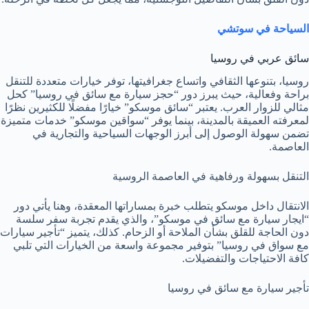
السياحة في سوتشي
سائق عربي في روسيا
روسيا، بتنوعها الثقافي واتساع جغرافيتها، توفر خيارات متعددة للتنقل
براحة وفعالية، حيث يبرز دور “حجز سيارة مع سائق في روسيا” كحل
مثالي للزوار العرب. يعتبر “سائق موسكو” خيارًا مفضلًا للكثيرين نظرًا
لمعرفته العميقة بالمدينة، بينما يوفر “سواقين موسكو” خدمات متميزة
تضمن سهولة الوصول إلى أبرز الوجهات السياحية والتجارية في
العاصمة.
التنقل بسهولة ورفاهية في العاصمة الروسية
الانتقال داخل موسكو يتطلب خبرة بمساراتها المعقدة، وهنا يأتي دور
“ايجار سيارة مع سائق في موسكو”، والذي يقدم تجربة سفر سلسة
دون الحاجة للقلق بشأن الملاحة أو الزحام. كذلك، يتميز “تأجير سيارات
مع سواق في روسيا” بتوفير مجموعة واسعة من الخيارات التي تلبي
كافة الاحتياجات والتفضيلات.
تأجير سيارة مع سائق في روسيا