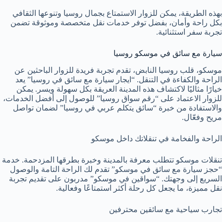
بهذه الطريقة، يمكن للزوار الاستمتاع بجمال روسيا وتنوعها الثقافي
بكل راحة وأمان، بفضل توفر خدمات نقل متخصصة وموثوقة تضمن
تجربة سفر استثنائية.
سيارة مع سائق في موسكو روسيا
موسكو، قلب روسيا النابض، تقدم تجربة فريدة للزوار الباحثين عن
الراحة والكفاءة في التنقل. “ايجار سيارة مع سائق في روسيا” يعد
خيارًا مثاليًا لاكتشاف هذه المدينة العريقة بكل سهولة ويسر. يمكن
للزوار الاعتماد على “رقم سواق روسيا” للوصول إلى أفضل الخدمات،
والاستفادة من خبرة “سائق يتكلم عربي في روسيا” لضمان تواصل
مريح وفعّال.
الراحة والفخامة في تنقلاتك داخل موسكو
تنقلات موسكو تتطلب معرفة بالمدينة وخبرة بطرقها المزدحمة. خدمة
“حجز سيارة مع سائق في موسكو” تقدم لك الراحة التامة والوصول
السريع إلى وجهتك. “سواقين في موسكو” مدربون على تقديم تجربة
نقل مميزة، ما يجعل كل رحلة أكثر استمتاعًا وفعالية.
تجارب سياحية مع سائقين محترفين