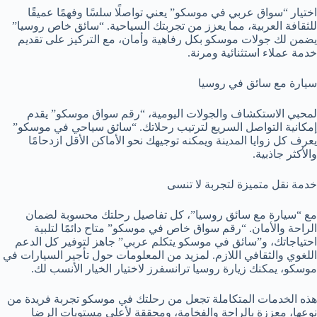
اختيار “سواق عربي في موسكو” يعني تواصلًا سلسًا وفهمًا عميقًا
للثقافة العربية، مما يعزز من تجربتك السياحية. “سائق خاص روسيا”
يضمن لك جولات موسكو بكل رفاهية وأمان، مع التركيز على تقديم
خدمة عملاء استثنائية ومرنة.
سيارة مع سائق في روسيا
لمحبي الاستكشاف والجولات اليومية، “رقم سواق موسكو” يقدم
إمكانية التواصل السريع لترتيب رحلاتك. “سائق سياحي في موسكو”
يعرف كل زوايا المدينة ويمكنه توجيهك نحو الأماكن الأقل ازدحامًا
والأكثر جاذبية.
خدمة نقل متميزة لتجربة لا تنسى
مع “سيارة مع سائق روسيا”، كل تفاصيل رحلتك محسوبة لضمان
الراحة والأمان. “رقم سواق خاص في موسكو” متاح دائمًا لتلبية
احتياجاتك، و”سائق في موسكو يتكلم عربي” جاهز لتوفير كل الدعم
اللغوي والثقافي اللازم. لمزيد من المعلومات حول تأجير السيارات في
موسكو، يمكنك زيارة روسيا ترانسفرز لاختيار الخيار الأنسب لك.
هذه الخدمات المتكاملة تجعل من رحلتك في موسكو تجربة فريدة من
نوعها، معززة بالراحة والفخامة، ومحققة لأعلى مستويات الرضا