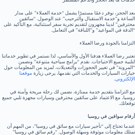
بعد الحجز، نوفر دعمًا مستمرًا يشمل “خدمة العملاء” على مدار
الساعة و”خدمة الاستقبال والترحيب” عند الوصول. “سائقين
محترفين” لدينا مجهزون لتقديم تجربة سفر استثنائية، مع التأكيد على
“الدقة في المواعيد” و”اللباقة” في التعامل.
التزامنا بالجودة ورضا العملاء
نعتبر رضا العملاء هدفنا الأول والأساسي، لذا نستمر في تطوير خدماتنا
لتلبية جميع الاحتياجات. نقدم “برامج سياحية متنوعة” ونضمن
“المرونة” في تغيير الحجوزات والتعديلات. لمزيد من المعلومات حول
خيارات السيارات والخدمات التي نقدمها، يرجى زيارة
موقعنا
الإلكتروني
.
مع التزامنا بتقديم خدمة ممتازة، نضمن لك رحلة مريحة وآمنة في
روسيا، مع الاعتماد على سائقين محترفين وسيارات مجهزة تلبي جميع
توقعاتك.
أرقام سواقين في روسيا
عندما تحتاج إلى “تأجير سيارات مع سائق في روسيا”، من المهم أن
تمتلك معلومات موثوقة وسهلة الوصول. “رقم سائق في روسيا”